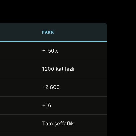
FARK
+150%
1200 kat hızlı
+2,600
+16
Tam şeffaflık