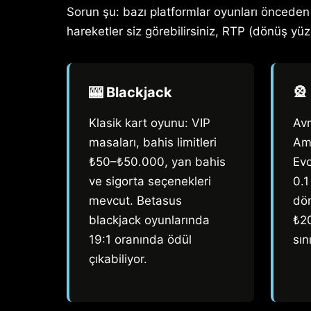
Sorun şu: bazı platformlar oyunları öncede
hareketler siz görebilirsiniz, RTP (dönüş yü
🎰 Blackjack
🎡
Klasik kart oyunu: VIP
Avr
masaları, bahis limitleri
Ame
₺50–₺50.000, yan bahis
Evo
ve sigorta seçenekleri
0.1
mevcut. Betasus
dö
blackjack oyunlarında
₺2
19:1 oranında ödül
sını
çıkabiliyor.