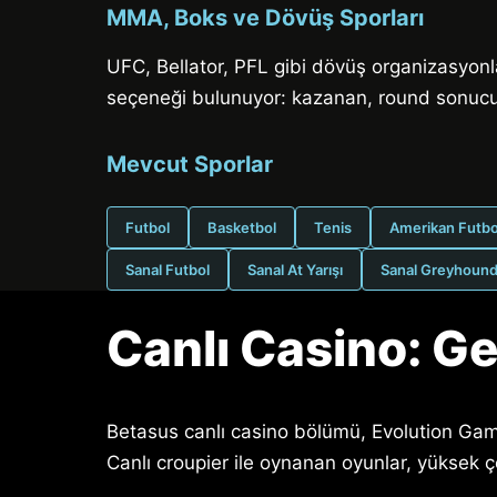
MMA, Boks ve Dövüş Sporları
UFC, Bellator, PFL gibi dövüş organizasyonla
seçeneği bulunuyor: kazanan, round sonucu,
Mevcut Sporlar
Futbol
Basketbol
Tenis
Amerikan Futbo
Sanal Futbol
Sanal At Yarışı
Sanal Greyhoun
Canlı Casino: Ge
Betasus canlı casino bölümü, Evolution Gamin
Canlı croupier ile oynanan oyunlar, yüksek ç