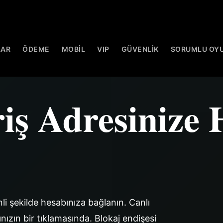
LAR
ÖDEME
MOBIL
VIP
GÜVENLIK
SORUMLU OY
iş Adresinize 
i şekilde hesabınıza bağlanın. Canlı
ınızın bir tıklamasında. Blokaj endişesi