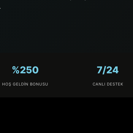
.
%250
7/24
HOŞ GELDIN BONUSU
CANLI DESTEK