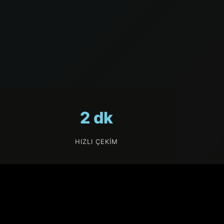
2 dk
HIZLI ÇEKIM