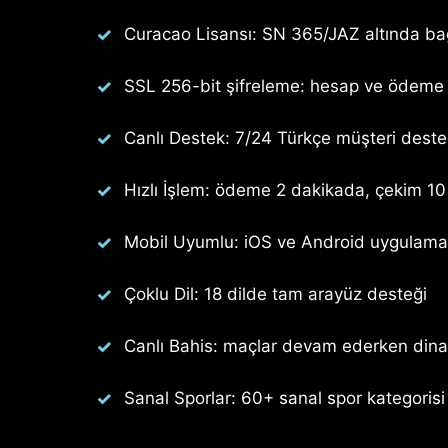
Curacao Lisansı: SN 365/JAZ altında b
SSL 256-bit şifreleme: hesap ve ödeme 
Canlı Destek: 7/24 Türkçe müşteri desteğ
Hızlı İşlem: ödeme 2 dakikada, çekim 1
Mobil Uyumlu: iOS ve Android uygulama
Çoklu Dil: 18 dilde tam arayüz desteği
Canlı Bahis: maçlar devam ederken din
Sanal Sporlar: 60+ sanal spor kategorisi