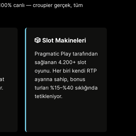
 100% canlı — croupier gerçek, tüm
🎲 Slot Makineleri
Pragmatic Play tarafından
sağlanan 4.200+ slot
oyunu. Her biri kendi RTP
at
ayarına sahip, bonus
r.
turları %15–%40 sıklığında
tetikleniyor.