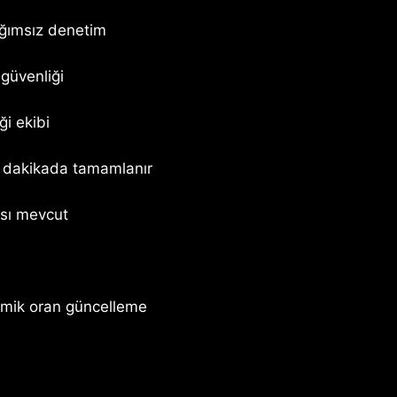
ağımsız denetim
güvenliği
i ekibi
0 dakikada tamamlanır
sı mevcut
amik oran güncelleme