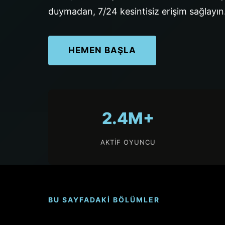
duymadan, 7/24 kesintisiz erişim sağlayın
HEMEN BAŞLA
2.4M+
AKTIF OYUNCU
BU SAYFADAKI BÖLÜMLER