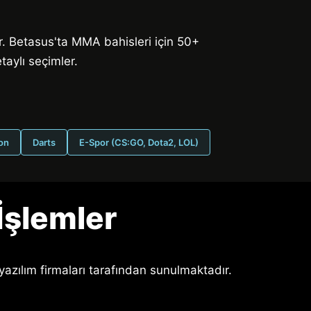
r. Betasus'ta MMA bahisleri için 50+
aylı seçimler.
on
Darts
E-Spor (CS:GO, Dota2, LOL)
İşlemler
azılım firmaları tarafından sunulmaktadır.