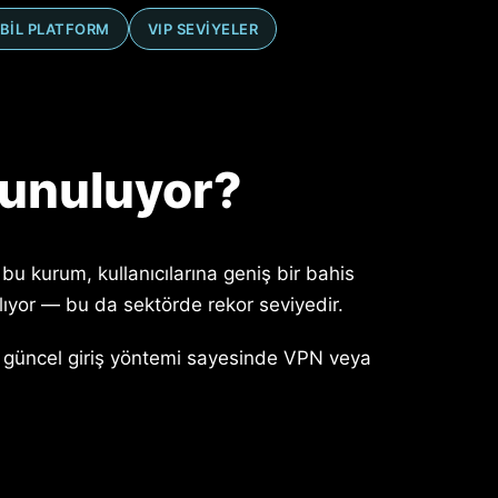
BIL PLATFORM
VIP SEVIYELER
Sunuluyor?
bu kurum, kullanıcılarına geniş bir bahis
ıyor — bu da sektörde rekor seviyedir.
sus güncel giriş yöntemi sayesinde VPN veya