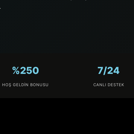
.
%250
7/24
HOŞ GELDIN BONUSU
CANLI DESTEK