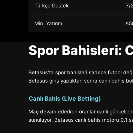
Türkçe Destek
7/
Min. Yatırım
₺5
Spor Bahisleri: 
Betasus'ta spor bahisleri sadece futbol değil
Betasus giriş yaptıktan sonra canlı bahis bö
Canlı Bahis (Live Betting)
Maç devam ederken oranlar canlı güncelleni
sunuluyor. Betasus canlı bahis motoru 0.1 sa