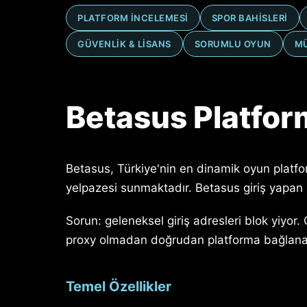
PLATFORM İNCELEMESI
SPOR BAHISLERI
GÜVENLIK & LISANS
SORUMLU OYUN
MÜ
Betasus Platfor
Betasus, Türkiye'nin en dinamik oyun platfor
yelpazesi sunmaktadır. Betasus giriş yapan
Sorun: geleneksel giriş adresleri blok yiyor
proxy olmadan doğrudan platforma bağlanabi
Temel Özellikler