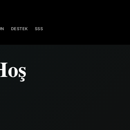
UN
DESTEK
SSS
Hoş