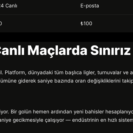
24 Canlı
E-posta
0
₺100
Canlı Maçlarda Sınırız
. Platform, dünyadaki tüm başlıca ligler, turnuvalar ve a
lümüne giderek saniye bazında oran değişikliklerini takip 
yor. Bir golün hemen ardından yeni bahisler hesaplanıyo
niye gecikmesiyle çalışıyor — endüstrinin en hızlı siste