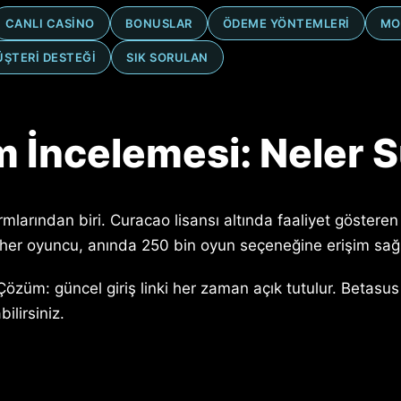
CANLI CASINO
BONUSLAR
ÖDEME YÖNTEMLERI
MO
ŞTERI DESTEĞI
SIK SORULAN
m İncelemesi: Neler 
mlarından biri. Curacao lisansı altında faaliyet gösteren 
 her oyuncu, anında 250 bin oyun seçeneğine erişim sağl
. Çözüm: güncel giriş linki her zaman açık tutulur. Beta
lirsiniz.