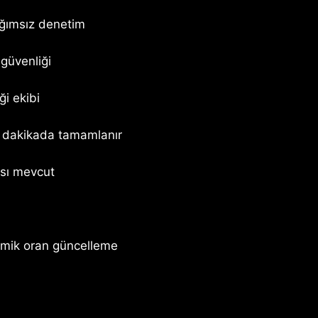
ağımsız denetim
güvenliği
i ekibi
0 dakikada tamamlanır
sı mevcut
amik oran güncelleme