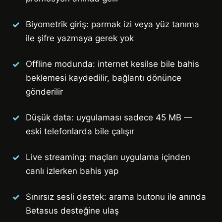
Biyometrik giriş: parmak izi veya yüz tanıma
ile şifre yazmaya gerek yok
Offline modunda: internet kesilse bile bahis
beklemesi kaydedilir, bağlantı dönünce
gönderilir
Düşük data: uygulaması sadece 45 MB —
eski telefonlarda bile çalışır
Live streaming: maçları uygulama içinden
canlı izlerken bahis yap
Sınırsız sesli destek: arama butonu ile anında
Betasus desteğine ulaş