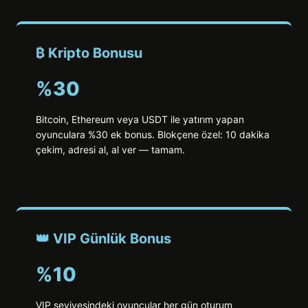
₿ Kripto Bonusu
%30
Bitcoin, Ethereum veya USDT ile yatırım yapan
oyunculara %30 ek bonus. Blokçene özel: 10 dakika
çekim, adresi al, al ver — tamam.
👑 VIP Günlük Bonus
%10
VIP seviyesindeki oyuncular her gün oturum