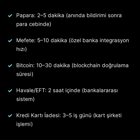
Papara: 2–5 dakika (anında bildirimi sonra
para cebinde)
Mefete: 5–10 dakika (özel banka integrasyon
hızı)
Bitcoin: 10–30 dakika (blockchain doğrulama
süresi)
Havale/EFT: 2 saat içinde (bankalararası
sistem)
Kredi Kartı İadesi: 3–5 iş günü (kart şirketi
işlemi)