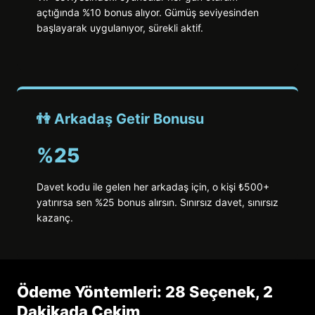
açtığında %10 bonus alıyor. Gümüş seviyesinden
başlayarak uygulanıyor, sürekli aktif.
👫 Arkadaş Getir Bonusu
%25
Davet kodu ile gelen her arkadaş için, o kişi ₺500+
yatırırsa sen %25 bonus alırsın. Sınırsız davet, sınırsız
kazanç.
Ödeme Yöntemleri: 28 Seçenek, 2
Dakikada Çekim