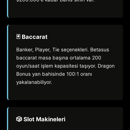
🃏 Baccarat
Banker, Player, Tie seçenekleri. Betasus
baccarat masa başına ortalama 200
oyun/saat işlem kapasitesi taşıyor. Dragon
Bonus yan bahisinde 100:1 oranı
yakalanabiliyor.
🎲 Slot Makineleri