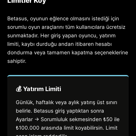
Limitler Koy
Betasus, oyunun eğlence olmasını istediği için
sorumlu oyun araçlarını tüm kullanıcılara ücretsiz
sunmaktadır. Her giriş yapan oyuncu, yatırım
limiti, kaybı durduğu andan itibaren hesabı
dondurma veya tamamen kapatma seçeneklerine
sahiptir.
💰 Yatırım Limiti
Günlük, haftalık veya aylık yatırış üst sınırı
belirle. Betasus giriş yaptıktan sonra
Ayarlar → Sorumluluk sekmesinden ₺50 ile
₺100.000 arasında limit koyabilirsin. Limit