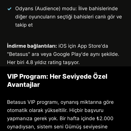
Odyans (Audience) modu: İlive bahislerinde
diğer oyuncuların seçtiği bahisleri canlı gör ve
takip et
İndirme bağlantıları:
iOS için App Store'da
"Betasus" ara veya Google Play'de aynı şekilde.
Her biri 4.8 yıldız rating taşıyor.
VIP Program: Her Seviyede Özel
Avantajlar
Betasus VIP programı, oynanış miktarına göre
otomatik olarak yükseltilir. Hiçbir başvuru
yapmanıza gerek yok. Bir hafta içinde ₺2.000
oynadıysan, sistem seni Gümüş seviyesine