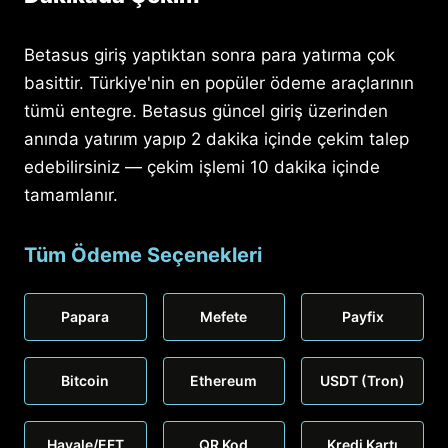
Betasus giriş yaptıktan sonra para yatırma çok
basittir. Türkiye'nin en popüler ödeme araçlarının
tümü entegre. Betasus güncel giriş üzerinden
anında yatırım yapıp 2 dakika içinde çekim talep
edebilirsiniz — çekim işlemi 10 dakika içinde
tamamlanır.
Tüm Ödeme Seçenekleri
Papara
Mefete
Payfix
Bitcoin
Ethereum
USDT (Tron)
Havale/EFT
QR Kod
Kredi Kartı