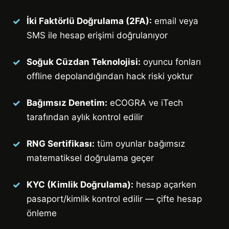
İki Faktörlü Doğrulama (2FA):
email veya
SMS ile hesap erişimi doğrulanıyor
Soğuk Cüzdan Teknolojisi:
oyuncu fonları
offline depolandığından hack riski yoktur
Bağımsız Denetim:
eCOGRA ve iTech
tarafından aylık kontrol edilir
RNG Sertifikası:
tüm oyunlar bağımsız
matematiksel doğrulama geçer
KYC (Kimlik Doğrulama):
hesap açarken
pasaport/kimlik kontrol edilir — çifte hesap
önleme