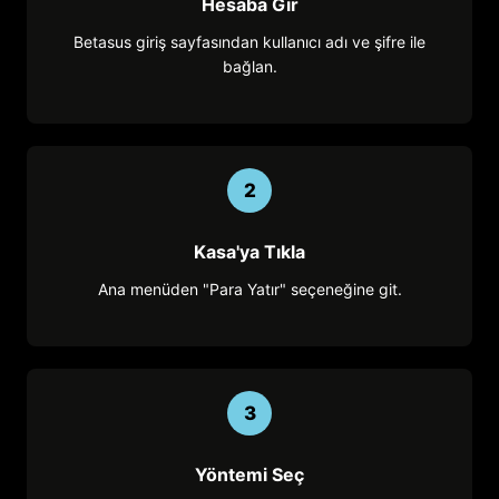
Hesaba Gir
Betasus giriş sayfasından kullanıcı adı ve şifre ile
bağlan.
2
Kasa'ya Tıkla
Ana menüden "Para Yatır" seçeneğine git.
3
Yöntemi Seç