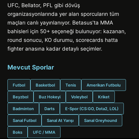
UFC, Bellator, PFL gibi dövüş
organizasyonlarında yer alan sporcuların tüm
maçları canlı yayınlanıyor. Betasus'ta MMA
bahisleri için 50+ seçeneği bulunuyor: kazanan,
round sonucu, KO durumu, scorecards hatta
fighter anasına kadar detaylı seçimler.
Mevcut Sporlar
Futbol
Basketbol
Tenis
Amerikan Futbolu
Beyzbol
Buz Hokeyi
Voleybol
Kriket
Badminton
Darts
E-Spor (CS:GO, Dota2, LOL)
Sanal Futbol
Sanal At Yarışı
Sanal Greyhound
Boks
UFC / MMA