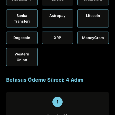
Banka
Astropay
Litecoin
Transferi
Dogecoin
XRP
MoneyGram
Western
Union
Betasus Ödeme Süreci: 4 Adım
1