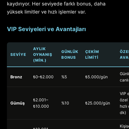
kaydırıyor. Her seviyede farklı bonus, daha
yüksek limitler ve hızlı işlemler var.
VIP Seviyeleri ve Avantajları
AYLIK
GÜNLÜK
ÇEKIM
ÖZE
SEVIYE
OYNANIŞ
BONUS
LIMITI
AVA
(MIN.)
Günl
Bronz
₺0–₺2.000
%5
₺5.000/gün
canl
VIP e
₺2.001–
özel
Gümüş
%10
₺25.000/gün
₺10.000
hızlı
dk)
Kişi