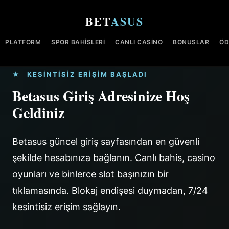
BET
ASUS
PLATFORM
SPOR BAHISLERI
CANLI CASINO
BONUSLAR
ÖD
KESINTISIZ ERIŞIM BAŞLADI
Betasus Giriş Adresinize Hoş
Geldiniz
Betasus güncel giriş sayfasından en güvenli
şekilde hesabınıza bağlanın. Canlı bahis, casino
oyunları ve binlerce slot başınızın bir
tıklamasında. Blokaj endişesi duymadan, 7/24
kesintisiz erişim sağlayın.