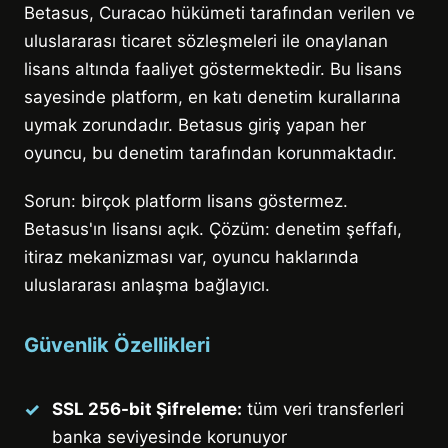
Betasus, Curacao hükümeti tarafından verilen ve
uluslararası ticaret sözleşmeleri ile onaylanan
lisans altında faaliyet göstermektedir. Bu lisans
sayesinde platform, en katı denetim kurallarına
uymak zorundadır. Betasus giriş yapan her
oyuncu, bu denetim tarafından korunmaktadır.
Sorun: birçok platform lisans göstermez.
Betasus'ın lisansı açık. Çözüm: denetim şeffafı,
itiraz mekanizması var, oyuncu haklarında
uluslararası anlaşma bağlayıcı.
Güvenlik Özellikleri
SSL 256-bit Şifreleme:
tüm veri transferleri
banka seviyesinde korunuyor