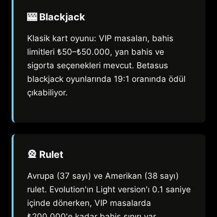
🎰 Blackjack
Klasik kart oyunu: VIP masaları, bahis
limitleri ₺50–₺50.000, yan bahis ve
sigorta seçenekleri mevcut. Betasus
blackjack oyunlarında 19:1 oranında ödül
çıkabiliyor.
🎡 Rulet
Avrupa (37 sayı) ve Amerikan (38 sayı)
rulet. Evolution'ın Light version'ı 0.1 saniye
içinde dönerken, VIP masalarda
₺200.000'e kadar bahis sınırı var.