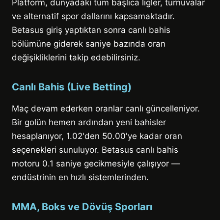
Platform, dünyadaki tüm başlıca ligler, turnuvalar
ve alternatif spor dallarını kapsamaktadır.
Betasus giriş yaptıktan sonra canlı bahis
bölümüne giderek saniye bazında oran
değişikliklerini takip edebilirsiniz.
Canlı Bahis (Live Betting)
Maç devam ederken oranlar canlı güncelleniyor.
Bir golün hemen ardından yeni bahisler
hesaplanıyor, 1.02'den 50.00'ye kadar oran
seçenekleri sunuluyor. Betasus canlı bahis
motoru 0.1 saniye gecikmesiyle çalışıyor —
endüstrinin en hızlı sistemlerinden.
MMA, Boks ve Dövüş Sporları