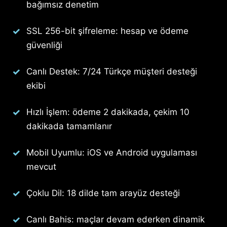
bağımsız denetim
SSL 256-bit şifreleme: hesap ve ödeme
güvenliği
Canlı Destek: 7/24 Türkçe müşteri desteği
ekibi
Hızlı İşlem: ödeme 2 dakikada, çekim 10
dakikada tamamlanır
Mobil Uyumlu: iOS ve Android uygulaması
mevcut
Çoklu Dil: 18 dilde tam arayüz desteği
Canlı Bahis: maçlar devam ederken dinamik