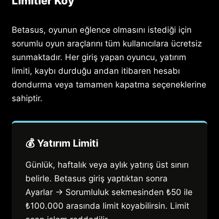
Limitler Koy
Betasus, oyunun eğlence olmasını istediği için
sorumlu oyun araçlarını tüm kullanıcılara ücretsiz
sunmaktadır. Her giriş yapan oyuncu, yatırım
limiti, kaybı durduğu andan itibaren hesabı
dondurma veya tamamen kapatma seçeneklerine
sahiptir.
💰 Yatırım Limiti
Günlük, haftalık veya aylık yatırış üst sınırı
belirle. Betasus giriş yaptıktan sonra
Ayarlar → Sorumluluk sekmesinden ₺50 ile
₺100.000 arasında limit koyabilirsin. Limit