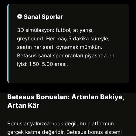
⚽ Sanal Sporlar
3D simülasyon: futbol, at yarışı,
greyhound. Her maç 5 dakika süreyle,
saatın her saati oynamak mümkün.
Betasus sanal spor oranları piyasada en
iyisi: 1.50–5.00 arası.
Betasus Bonusları: Artırılan Bakiye,
Artan Kâr
Bonuslar yalnızca hook değil, bu platformun
gerçek katma değeridir. Betasus bonus sistemi