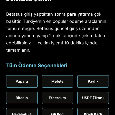
Betasus giriş yaptıktan sonra para yatırma çok
basittir. Türkiye'nin en popüler ödeme araçlarının
tümü entegre. Betasus güncel giriş üzerinden
anında yatırım yapıp 2 dakika içinde çekim talep
edebilirsiniz — çekim işlemi 10 dakika içinde
tamamlanır.
Tüm Ödeme Seçenekleri
Papara
Mefete
Payfix
Bitcoin
Ethereum
USDT (Tron)
Havale/EFT
QR Kod
Kredi Kartı