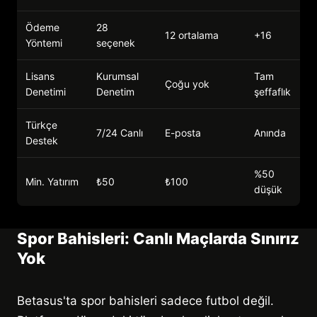
Ödeme
28
12 ortalama
+16
Yöntemi
seçenek
Lisans
Kurumsal
Tam
Çoğu yok
Denetimi
Denetim
şeffaflık
Türkçe
7/24 Canlı
E-posta
Anında
Destek
%50
Min. Yatırım
₺50
₺100
düşük
Spor Bahisleri: Canlı Maçlarda Sınırız
Yok
Betasus'ta spor bahisleri sadece futbol değil.