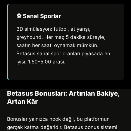
⚽ Sanal Sporlar
3D simülasyon: futbol, at yarışı,
greyhound. Her maç 5 dakika süreyle,
saatın her saati oynamak mümkün.
Betasus sanal spor oranları piyasada en
iyisi: 1.50–5.00 arası.
Betasus Bonusları: Artırılan Bakiye,
Artan Kâr
Bonuslar yalnızca hook değil, bu platformun
gerçek katma değeridir. Betasus bonus sistemi