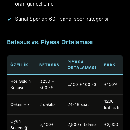
oran güncelleme
Sanal Sporlar: 60+ sanal spor kategorisi
Betasus vs. Piyasa Ortalaması
PIYASA
ÖZELLIK
BETASUS
FARK
ORTALAMASI
Hoş Geldin
%250 +
%100 + 100 FS
+150%
Bonusu
500 FS
1200
Çekim Hızı
2 dakika
24-48 saat
kat hızlı
Oyun
5,400+
2,800 ortalama
+2,600
Seçeneği