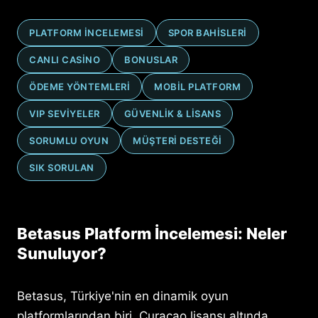
PLATFORM İNCELEMESI
SPOR BAHISLERI
CANLI CASINO
BONUSLAR
ÖDEME YÖNTEMLERI
MOBIL PLATFORM
VIP SEVIYELER
GÜVENLIK & LISANS
SORUMLU OYUN
MÜŞTERI DESTEĞI
SIK SORULAN
Betasus Platform İncelemesi: Neler
Sunuluyor?
Betasus, Türkiye'nin en dinamik oyun
platformlarından biri. Curacao lisansı altında