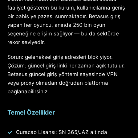
faaliyet gösteren bu kurum, kullanıcılarına geniş
bir bahis yelpazesi sunmaktadır. Betasus giriş
yapan her oyuncu, anında 250 bin oyun
seçeneğine erişim sağlıyor — bu da sektörde
rekor seviyedir.
Sorun: geleneksel giriş adresleri blok yiyor.
Çözüm: güncel giriş linki her zaman açık tutulur.
Betasus güncel giriş yöntemi sayesinde VPN
veya proxy olmadan doğrudan platforma
bağlanabilirsiniz.
Temel Özellikler
Curacao Lisansı: SN 365/JAZ altında