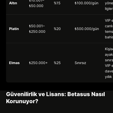
₺10.001–
Altın
%15
₺100.000/gün
yönet
₺50.000
ligle
VIP e
₺50.001–
canl
Platin
%20
₺500.000/gün
₺250.000
temsi
bahis
Kişis
ayak
sınırs
Elmas
₺250.000+
%25
Sınırsız
VIP e
dave
yıllı
Güvenilirlik ve Lisans: Betasus Nasıl
Korunuyor?