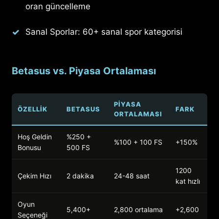
oran güncelleme
Sanal Sporlar: 60+ sanal spor kategorisi
Betasus vs. Piyasa Ortalaması
PIYASA
ÖZELLIK
BETASUS
FARK
ORTALAMASI
Hoş Geldin
%250 +
%100 + 100 FS
+150%
Bonusu
500 FS
1200
Çekim Hızı
2 dakika
24-48 saat
kat hızlı
Oyun
5,400+
2,800 ortalama
+2,600
Seçeneği