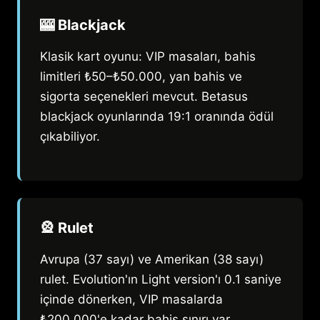
🎰 Blackjack
Klasik kart oyunu: VIP masaları, bahis
limitleri ₺50–₺50.000, yan bahis ve
sigorta seçenekleri mevcut. Betasus
blackjack oyunlarında 19:1 oranında ödül
çıkabiliyor.
🎡 Rulet
Avrupa (37 sayı) ve Amerikan (38 sayı)
rulet. Evolution'ın Light version'ı 0.1 saniye
içinde dönerken, VIP masalarda
₺200.000'e kadar bahis sınırı var.