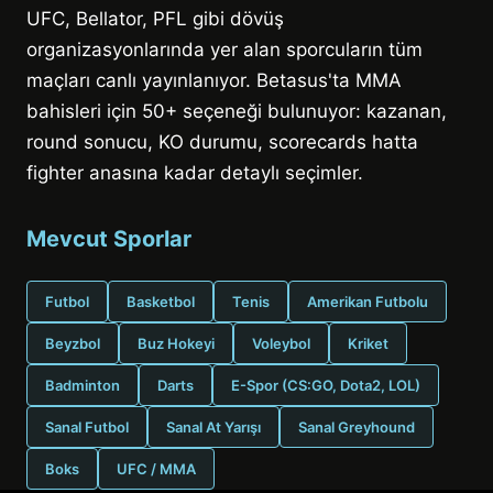
UFC, Bellator, PFL gibi dövüş
organizasyonlarında yer alan sporcuların tüm
maçları canlı yayınlanıyor. Betasus'ta MMA
bahisleri için 50+ seçeneği bulunuyor: kazanan,
round sonucu, KO durumu, scorecards hatta
fighter anasına kadar detaylı seçimler.
Mevcut Sporlar
Futbol
Basketbol
Tenis
Amerikan Futbolu
Beyzbol
Buz Hokeyi
Voleybol
Kriket
Badminton
Darts
E-Spor (CS:GO, Dota2, LOL)
Sanal Futbol
Sanal At Yarışı
Sanal Greyhound
Boks
UFC / MMA