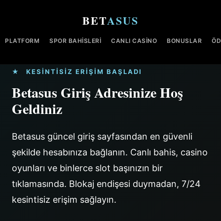
BET
ASUS
PLATFORM
SPOR BAHISLERI
CANLI CASINO
BONUSLAR
ÖD
KESINTISIZ ERIŞIM BAŞLADI
Betasus Giriş Adresinize Hoş
Geldiniz
Betasus güncel giriş sayfasından en güvenli
şekilde hesabınıza bağlanın. Canlı bahis, casino
oyunları ve binlerce slot başınızın bir
tıklamasında. Blokaj endişesi duymadan, 7/24
kesintisiz erişim sağlayın.