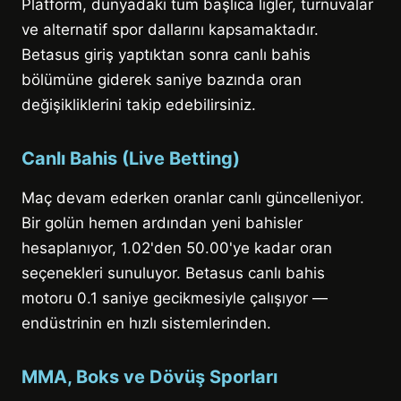
Platform, dünyadaki tüm başlıca ligler, turnuvalar
ve alternatif spor dallarını kapsamaktadır.
Betasus giriş yaptıktan sonra canlı bahis
bölümüne giderek saniye bazında oran
değişikliklerini takip edebilirsiniz.
Canlı Bahis (Live Betting)
Maç devam ederken oranlar canlı güncelleniyor.
Bir golün hemen ardından yeni bahisler
hesaplanıyor, 1.02'den 50.00'ye kadar oran
seçenekleri sunuluyor. Betasus canlı bahis
motoru 0.1 saniye gecikmesiyle çalışıyor —
endüstrinin en hızlı sistemlerinden.
MMA, Boks ve Dövüş Sporları