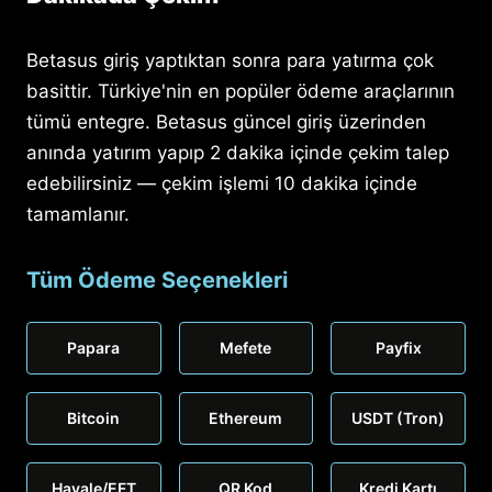
Betasus giriş yaptıktan sonra para yatırma çok
basittir. Türkiye'nin en popüler ödeme araçlarının
tümü entegre. Betasus güncel giriş üzerinden
anında yatırım yapıp 2 dakika içinde çekim talep
edebilirsiniz — çekim işlemi 10 dakika içinde
tamamlanır.
Tüm Ödeme Seçenekleri
Papara
Mefete
Payfix
Bitcoin
Ethereum
USDT (Tron)
Havale/EFT
QR Kod
Kredi Kartı