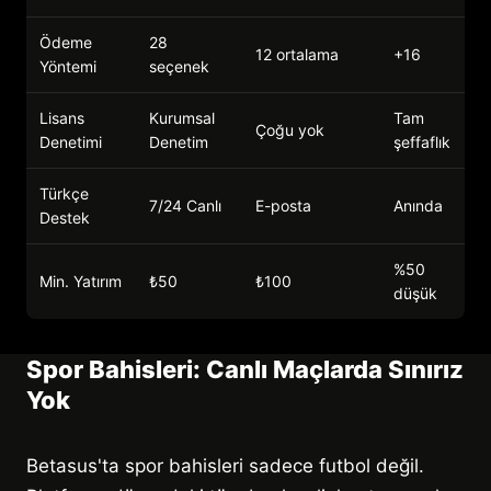
Ödeme
28
12 ortalama
+16
Yöntemi
seçenek
Lisans
Kurumsal
Tam
Çoğu yok
Denetimi
Denetim
şeffaflık
Türkçe
7/24 Canlı
E-posta
Anında
Destek
%50
Min. Yatırım
₺50
₺100
düşük
Spor Bahisleri: Canlı Maçlarda Sınırız
Yok
Betasus'ta spor bahisleri sadece futbol değil.