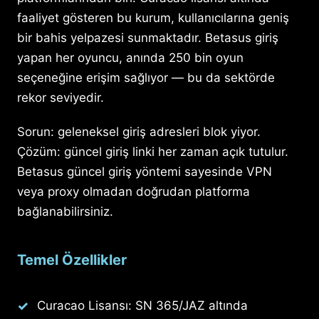
faaliyet gösteren bu kurum, kullanıcılarına geniş
bir bahis yelpazesi sunmaktadır. Betasus giriş
yapan her oyuncu, anında 250 bin oyun
seçeneğine erişim sağlıyor — bu da sektörde
rekor seviyedir.
Sorun: geleneksel giriş adresleri blok yiyor.
Çözüm: güncel giriş linki her zaman açık tutulur.
Betasus güncel giriş yöntemi sayesinde VPN
veya proxy olmadan doğrudan platforma
bağlanabilirsiniz.
Temel Özellikler
Curacao Lisansı: SN 365/JAZ altında