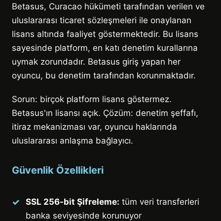
Betasus, Curacao hükümeti tarafından verilen ve
uluslararası ticaret sözleşmeleri ile onaylanan
lisans altında faaliyet göstermektedir. Bu lisans
sayesinde platform, en katı denetim kurallarına
uymak zorundadır. Betasus giriş yapan her
oyuncu, bu denetim tarafından korunmaktadır.
Sorun: birçok platform lisans göstermez.
Betasus'ın lisansı açık. Çözüm: denetim şeffafı,
itiraz mekanizması var, oyuncu haklarında
uluslararası anlaşma bağlayıcı.
Güvenlik Özellikleri
SSL 256-bit Şifreleme:
tüm veri transferleri
banka seviyesinde korunuyor