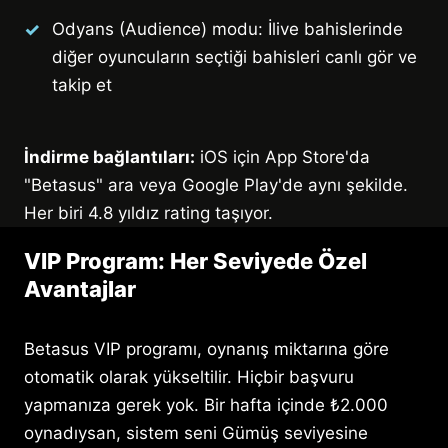
Odyans (Audience) modu: İlive bahislerinde
diğer oyuncuların seçtiği bahisleri canlı gör ve
takip et
İndirme bağlantıları:
iOS için App Store'da
"Betasus" ara veya Google Play'de aynı şekilde.
Her biri 4.8 yıldız rating taşıyor.
VIP Program: Her Seviyede Özel
Avantajlar
Betasus VIP programı, oynanış miktarına göre
otomatik olarak yükseltilir. Hiçbir başvuru
yapmanıza gerek yok. Bir hafta içinde ₺2.000
oynadıysan, sistem seni Gümüş seviyesine