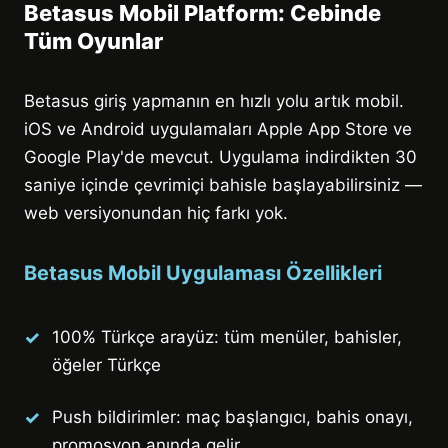
Betasus Mobil Platform: Cebinde
Tüm Oyunlar
Betasus giriş yapmanın en hızlı yolu artık mobil.
iOS ve Android uygulamaları Apple App Store ve
Google Play'de mevcut. Uygulama indirdikten 30
saniye içinde çevrimiçi bahisle başlayabilirsiniz —
web versiyonundan hiç farkı yok.
Betasus Mobil Uygulaması Özellikleri
100% Türkçe arayüz: tüm menüler, bahisler,
öğeler Türkçe
Push bildirimler: maç başlangıcı, bahis onayı,
promosyon anında gelir