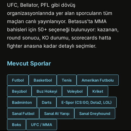
UFC, Bellator, PFL gibi dövüş
organizasyonlarında yer alan sporcuların tüm
maçları canlı yayınlanıyor. Betasus'ta MMA
bahisleri için 50+ seçeneği bulunuyor: kazanan,
round sonucu, KO durumu, scorecards hatta
fighter anasına kadar detaylı seçimler.
Mevcut Sporlar
Futbol
Basketbol
Tenis
Amerikan Futbolu
Beyzbol
Buz Hokeyi
Voleybol
Kriket
Badminton
Darts
E-Spor (CS:GO, Dota2, LOL)
Sanal Futbol
Sanal At Yarışı
Sanal Greyhound
Boks
UFC / MMA