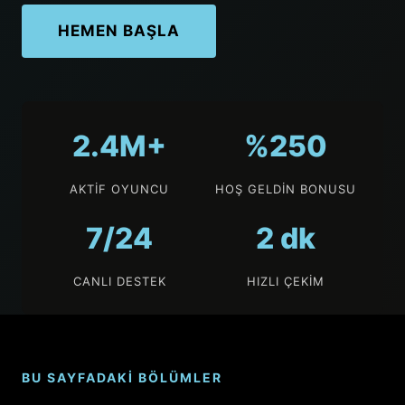
HEMEN BAŞLA
2.4M+
%250
AKTIF OYUNCU
HOŞ GELDIN BONUSU
7/24
2 dk
CANLI DESTEK
HIZLI ÇEKIM
BU SAYFADAKI BÖLÜMLER