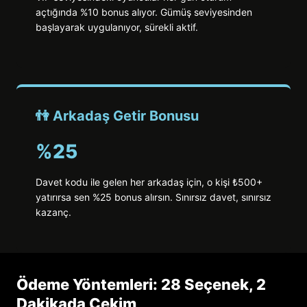
açtığında %10 bonus alıyor. Gümüş seviyesinden
başlayarak uygulanıyor, sürekli aktif.
👫 Arkadaş Getir Bonusu
%25
Davet kodu ile gelen her arkadaş için, o kişi ₺500+
yatırırsa sen %25 bonus alırsın. Sınırsız davet, sınırsız
kazanç.
Ödeme Yöntemleri: 28 Seçenek, 2
Dakikada Çekim