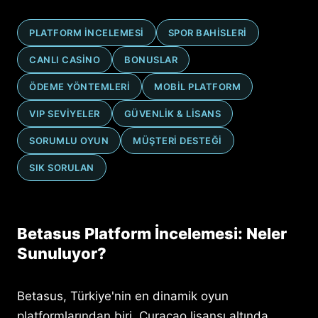
PLATFORM İNCELEMESI
SPOR BAHISLERI
CANLI CASINO
BONUSLAR
ÖDEME YÖNTEMLERI
MOBIL PLATFORM
VIP SEVIYELER
GÜVENLIK & LISANS
SORUMLU OYUN
MÜŞTERI DESTEĞI
SIK SORULAN
Betasus Platform İncelemesi: Neler
Sunuluyor?
Betasus, Türkiye'nin en dinamik oyun
platformlarından biri. Curacao lisansı altında