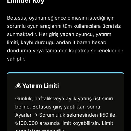
Limitler Koy
Betasus, oyunun eğlence olmasını istediği için
sorumlu oyun araçlarını tüm kullanıcılara ücretsiz
sunmaktadır. Her giriş yapan oyuncu, yatırım
limiti, kaybı durduğu andan itibaren hesabı
dondurma veya tamamen kapatma seçeneklerine
sahiptir.
💰 Yatırım Limiti
Günlük, haftalık veya aylık yatırış üst sınırı
belirle. Betasus giriş yaptıktan sonra
Ayarlar → Sorumluluk sekmesinden ₺50 ile
₺100.000 arasında limit koyabilirsin. Limit