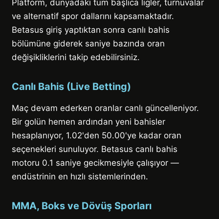
Platform, dünyadaki tüm başlıca ligler, turnuvalar
ve alternatif spor dallarını kapsamaktadır.
Betasus giriş yaptıktan sonra canlı bahis
bölümüne giderek saniye bazında oran
değişikliklerini takip edebilirsiniz.
Canlı Bahis (Live Betting)
Maç devam ederken oranlar canlı güncelleniyor.
Bir golün hemen ardından yeni bahisler
hesaplanıyor, 1.02'den 50.00'ye kadar oran
seçenekleri sunuluyor. Betasus canlı bahis
motoru 0.1 saniye gecikmesiyle çalışıyor —
endüstrinin en hızlı sistemlerinden.
MMA, Boks ve Dövüş Sporları