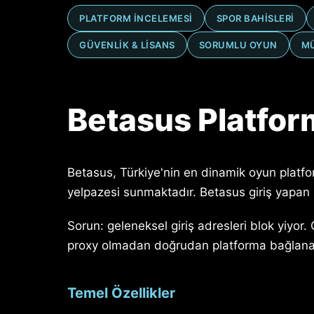
PLATFORM İNCELEMESI
SPOR BAHISLERI
GÜVENLIK & LISANS
SORUMLU OYUN
MÜ
Betasus Platfor
Betasus, Türkiye'nin en dinamik oyun platfor
yelpazesi sunmaktadır. Betasus giriş yapan
Sorun: geleneksel giriş adresleri blok yiyor
proxy olmadan doğrudan platforma bağlanabi
Temel Özellikler