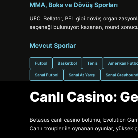
MMA, Boks ve Dövüş Sporları
UFC, Bellator, PFL gibi dövüş organizasyonla
seçeneği bulunuyor: kazanan, round sonucu,
Mevcut Sporlar
Futbol
Basketbol
Tenis
Amerikan Futbo
Sanal Futbol
Sanal At Yarışı
Sanal Greyhoun
Canlı Casino: Ge
Betasus canlı casino bölümü, Evolution Gamin
Canlı croupier ile oynanan oyunlar, yüksek ç