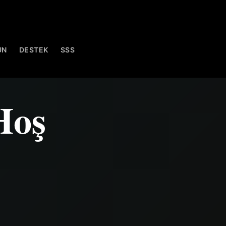
UN
DESTEK
SSS
Hoş