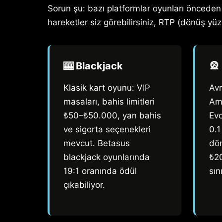
Sorun şu: bazı platformlar oyunları öncede
hareketler siz görebilirsiniz, RTP (dönüş yü
🎰 Blackjack
🎡
Klasik kart oyunu: VIP
Avr
masaları, bahis limitleri
Ame
₺50–₺50.000, yan bahis
Evo
ve sigorta seçenekleri
0.1
mevcut. Betasus
dö
blackjack oyunlarında
₺2
19:1 oranında ödül
sını
çıkabiliyor.