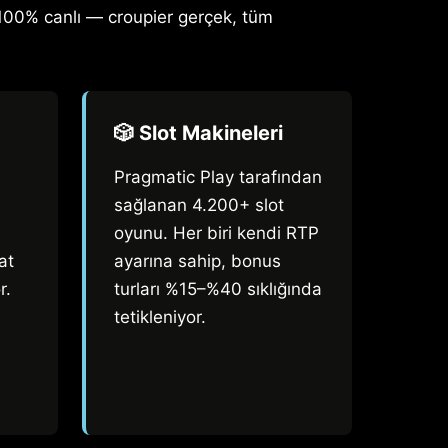
 100% canlı — croupier gerçek, tüm
🎲 Slot Makineleri
Pragmatic Play tarafından
sağlanan 4.200+ slot
oyunu. Her biri kendi RTP
at
ayarına sahip, bonus
r.
turları %15–%40 sıklığında
tetikleniyor.