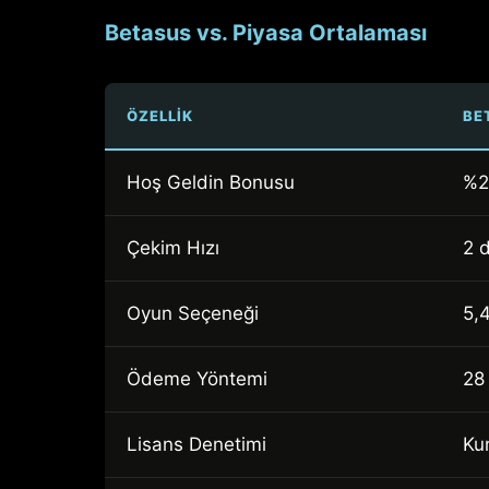
Betasus vs. Piyasa Ortalaması
ÖZELLIK
BE
Hoş Geldin Bonusu
%2
Çekim Hızı
2 
Oyun Seçeneği
5,
Ödeme Yöntemi
28
Lisans Denetimi
Ku