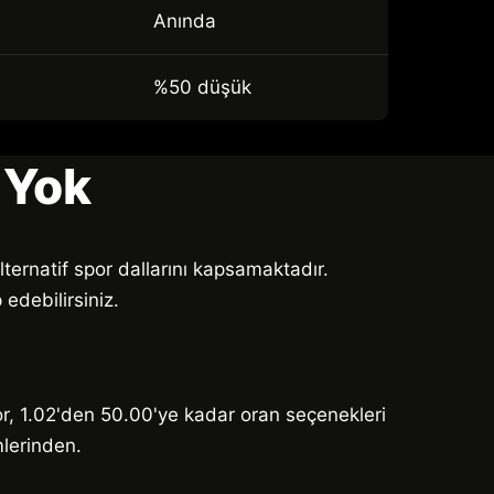
Anında
%50 düşük
 Yok
lternatif spor dallarını kapsamaktadır.
edebilirsiniz.
r, 1.02'den 50.00'ye kadar oran seçenekleri
mlerinden.