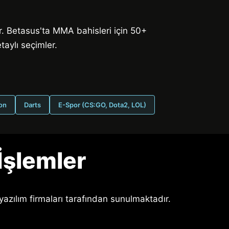
r. Betasus'ta MMA bahisleri için 50+
aylı seçimler.
on
Darts
E-Spor (CS:GO, Dota2, LOL)
İşlemler
azılım firmaları tarafından sunulmaktadır.