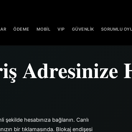
LAR
ÖDEME
MOBIL
VIP
GÜVENLIK
SORUMLU OY
iş Adresinize 
i şekilde hesabınıza bağlanın. Canlı
ınızın bir tıklamasında. Blokaj endişesi