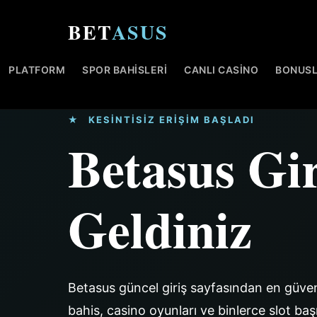
BET
ASUS
PLATFORM
SPOR BAHISLERI
CANLI CASINO
BONUS
KESINTISIZ ERIŞIM BAŞLADI
Betasus Gir
Geldiniz
Betasus güncel giriş sayfasından en güvenl
bahis, casino oyunları ve binlerce slot baş