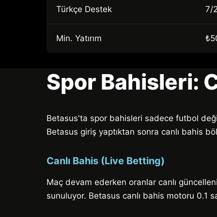
Türkçe Destek
7/
Min. Yatırım
₺5
Spor Bahisleri: 
Betasus'ta spor bahisleri sadece futbol değil
Betasus giriş yaptıktan sonra canlı bahis bö
Canlı Bahis (Live Betting)
Maç devam ederken oranlar canlı güncelleni
sunuluyor. Betasus canlı bahis motoru 0.1 sa