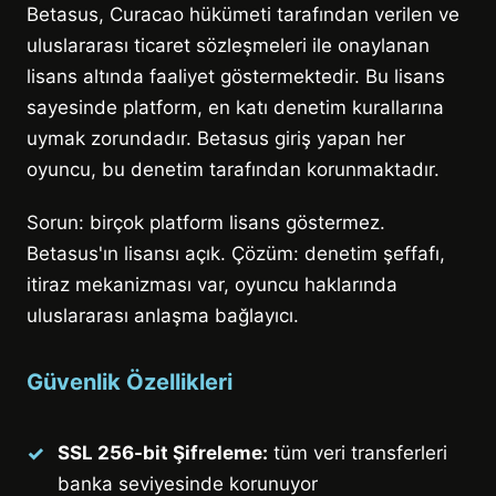
Betasus, Curacao hükümeti tarafından verilen ve
uluslararası ticaret sözleşmeleri ile onaylanan
lisans altında faaliyet göstermektedir. Bu lisans
sayesinde platform, en katı denetim kurallarına
uymak zorundadır. Betasus giriş yapan her
oyuncu, bu denetim tarafından korunmaktadır.
Sorun: birçok platform lisans göstermez.
Betasus'ın lisansı açık. Çözüm: denetim şeffafı,
itiraz mekanizması var, oyuncu haklarında
uluslararası anlaşma bağlayıcı.
Güvenlik Özellikleri
SSL 256-bit Şifreleme:
tüm veri transferleri
banka seviyesinde korunuyor