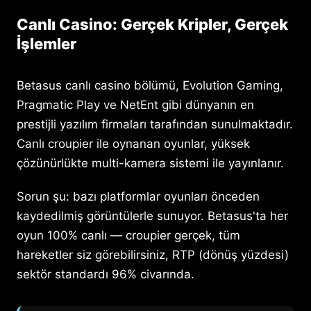
Canlı Casino: Gerçek Kripler, Gerçek
İşlemler
Betasus canlı casino bölümü, Evolution Gaming,
Pragmatic Play ve NetEnt gibi dünyanın en
prestijli yazılım firmaları tarafından sunulmaktadır.
Canlı croupier ile oynanan oyunlar, yüksek
çözünürlükte multi-kamera sistemi ile yayınlanır.
Sorun şu: bazı platformlar oyunları önceden
kaydedilmiş görüntülerle sunuyor. Betasus'ta her
oyun 100% canlı — croupier gerçek, tüm
hareketler siz görebilirsiniz, RTP (dönüş yüzdesi)
sektör standardı 96% civarında.