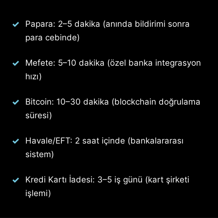
Papara: 2–5 dakika (anında bildirimi sonra
para cebinde)
Mefete: 5–10 dakika (özel banka integrasyon
hızı)
Bitcoin: 10–30 dakika (blockchain doğrulama
süresi)
Havale/EFT: 2 saat içinde (bankalararası
sistem)
Kredi Kartı İadesi: 3–5 iş günü (kart şirketi
işlemi)