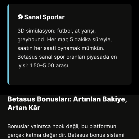
⚽ Sanal Sporlar
3D simülasyon: futbol, at yarışı,
greyhound. Her maç 5 dakika süreyle,
saatın her saati oynamak mümkün.
Betasus sanal spor oranları piyasada en
iyisi: 1.50–5.00 arası.
Betasus Bonusları: Artırılan Bakiye,
Artan Kâr
Bonuslar yalnızca hook değil, bu platformun
gerçek katma değeridir. Betasus bonus sistemi