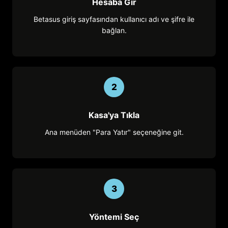
Hesaba Gir
Betasus giriş sayfasından kullanıcı adı ve şifre ile
bağlan.
2
Kasa'ya Tıkla
Ana menüden "Para Yatır" seçeneğine git.
3
Yöntemi Seç