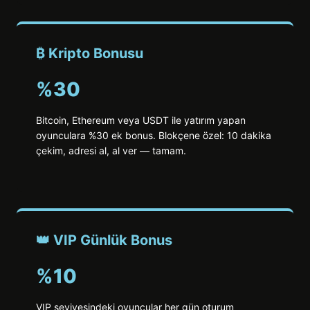
₿ Kripto Bonusu
%30
Bitcoin, Ethereum veya USDT ile yatırım yapan
oyunculara %30 ek bonus. Blokçene özel: 10 dakika
çekim, adresi al, al ver — tamam.
👑 VIP Günlük Bonus
%10
VIP seviyesindeki oyuncular her gün oturum