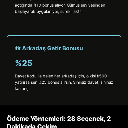
açtığında %10 bonus alıyor. Gümüş seviyesinden
başlayarak uygulanıyor, sürekli aktif.
👫 Arkadaş Getir Bonusu
%25
Davet kodu ile gelen her arkadaş için, o kişi ₺500+
yatırırsa sen %25 bonus alırsın. Sınırsız davet, sınırsız
kazanç.
Ödeme Yöntemleri: 28 Seçenek, 2
Dakikada Çekim