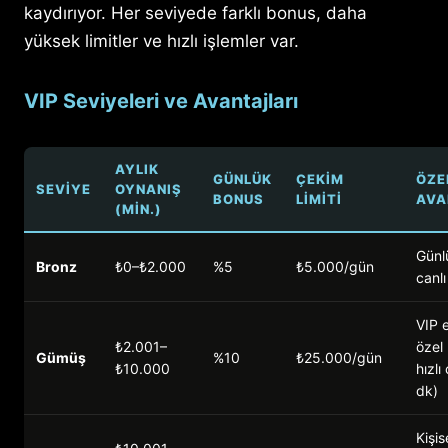
kaydırıyor. Her seviyede farklı bonus, daha
yüksek limitler ve hızlı işlemler var.
VIP Seviyeleri ve Avantajları
AYLIK
GÜNLÜK
ÇEKIM
ÖZE
SEVIYE
OYNANIŞ
BONUS
LIMITI
AVA
(MIN.)
Günl
Bronz
₺0–₺2.000
%5
₺5.000/gün
canl
VIP e
₺2.001–
özel
Gümüş
%10
₺25.000/gün
₺10.000
hızlı
dk)
Kişi