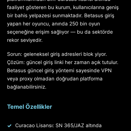
faaliyet gösteren bu kurum, kullanıcılarına geniş
bir bahis yelpazesi sunmaktadır. Betasus giriş
yapan her oyuncu, anında 250 bin oyun
seçeneğine erişim sağlıyor — bu da sektörde
rekor seviyedir.
Sorun: geleneksel giriş adresleri blok yiyor.
Çözüm: güncel giriş linki her zaman açık tutulur.
Betasus güncel giriş yöntemi sayesinde VPN
veya proxy olmadan doğrudan platforma
bağlanabilirsiniz.
Temel Özellikler
Curacao Lisansı: SN 365/JAZ altında