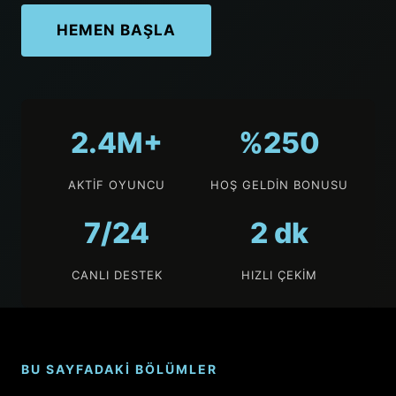
HEMEN BAŞLA
2.4M+
%250
AKTIF OYUNCU
HOŞ GELDIN BONUSU
7/24
2 dk
CANLI DESTEK
HIZLI ÇEKIM
BU SAYFADAKI BÖLÜMLER