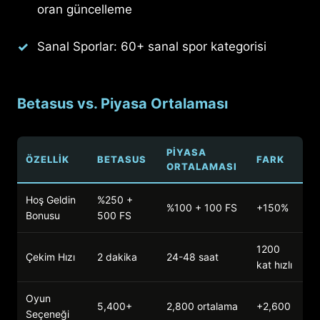
oran güncelleme
Sanal Sporlar: 60+ sanal spor kategorisi
Betasus vs. Piyasa Ortalaması
PIYASA
ÖZELLIK
BETASUS
FARK
ORTALAMASI
Hoş Geldin
%250 +
%100 + 100 FS
+150%
Bonusu
500 FS
1200
Çekim Hızı
2 dakika
24-48 saat
kat hızlı
Oyun
5,400+
2,800 ortalama
+2,600
Seçeneği