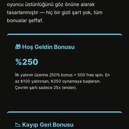
oyuncu üstünlüğünü göz önüne alarak
tasarlanmıştır — hiç bir gizli şart yok, tüm
bonuslar şeffaf.
🎁 Hoş Geldin Bonusu
%250
İlk yatırım üzerine 250% bonus + 500 free spin. En
az ₺100 yatırırsan, ₺350 oynamaya başlarsın.
Çevrim şartı sadece 25x (ender).
📉 Kayıp Geri Bonusu