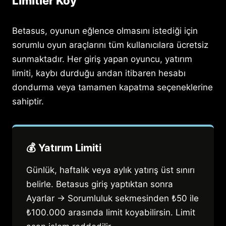
Limitler Koy
Betasus, oyunun eğlence olmasını istediği için
sorumlu oyun araçlarını tüm kullanıcılara ücretsiz
sunmaktadır. Her giriş yapan oyuncu, yatırım
limiti, kaybı durduğu andan itibaren hesabı
dondurma veya tamamen kapatma seçeneklerine
sahiptir.
💰 Yatırım Limiti
Günlük, haftalık veya aylık yatırış üst sınırı
belirle. Betasus giriş yaptıktan sonra
Ayarlar → Sorumluluk sekmesinden ₺50 ile
₺100.000 arasında limit koyabilirsin. Limit