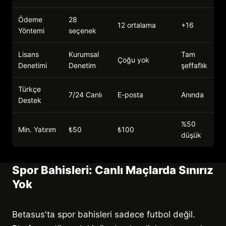
Ödeme
28
12 ortalama
+16
Yöntemi
seçenek
Lisans
Kurumsal
Tam
Çoğu yok
Denetimi
Denetim
şeffaflık
Türkçe
7/24 Canlı
E-posta
Anında
Destek
%50
Min. Yatırım
₺50
₺100
düşük
Spor Bahisleri: Canlı Maçlarda Sınırız
Yok
Betasus'ta spor bahisleri sadece futbol değil.